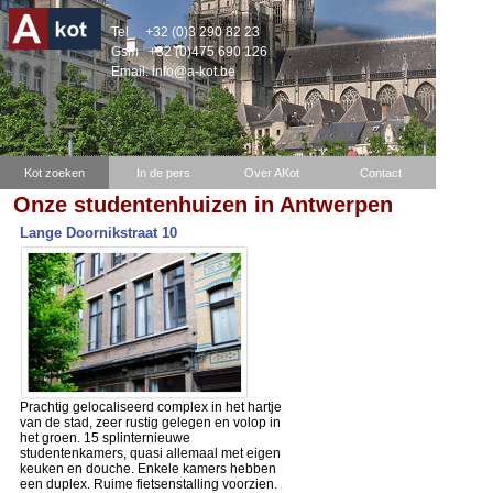
Tel
+32 (0)3 290 82 23
Gsm
+32 (0)475 690 126
Email:
info@a-kot.be
Kot zoeken
In de pers
Over AKot
Contact
Onze studentenhuizen in Antwerpen
Lange Doornikstraat 10
Prachtig gelocaliseerd complex in het hartje
van de stad, zeer rustig gelegen en volop in
het groen. 15 splinternieuwe
studentenkamers, quasi allemaal met eigen
keuken en douche. Enkele kamers hebben
een duplex. Ruime fietsenstalling voorzien.