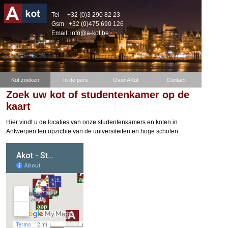
Tel
+32 (0)3 290 82 23
Gsm
+32 (0)475 690 126
Email:
info@a-kot.be
Kot zoeken
In de pers
Over AKot
Contact
Zoek uw kot of studentenkamer op de
kaart
Hier vindt u de locaties van onze studentenkamers en koten in
Antwerpen ten opzichte van de universiteiten en hoge scholen.