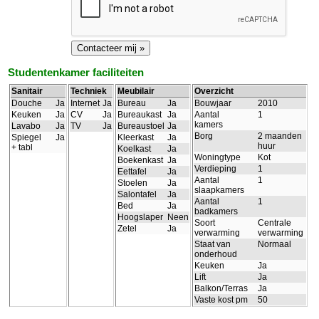
Studentenkamer faciliteiten
Sanitair
Techniek
Meubilair
Overzicht
Douche
Ja
Internet
Ja
Bureau
Ja
Bouwjaar
2010
Keuken
Ja
CV
Ja
Bureaukast
Ja
Aantal
1
kamers
Lavabo
Ja
TV
Ja
Bureaustoel
Ja
Borg
2 maanden
Spiegel
Ja
Kleerkast
Ja
huur
+ tabl
Koelkast
Ja
Woningtype
Kot
Boekenkast
Ja
Verdieping
1
Eettafel
Ja
Aantal
1
Stoelen
Ja
slaapkamers
Salontafel
Ja
Aantal
1
Bed
Ja
badkamers
Hoogslaper
Neen
Soort
Centrale
Zetel
Ja
verwarming
verwarming
Staat van
Normaal
onderhoud
Keuken
Ja
Lift
Ja
Balkon/Terras
Ja
Vaste kost pm
50