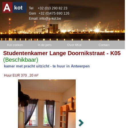
Tel
+32 (0)3 290 82 23
Gsm
+32 (0)475 690 126
Email:
info@a-kot.be
Kot zoeken
In de pers
Over AKot
Contact
Studentenkamer Lange Doornikstraat - K05
(Beschikbaar)
kamer met pracht uitzicht - te huur in Antwerpen
Huur EUR 370 , 20 m²