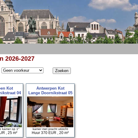
n 2026-2027
:
en Kot
Antwerpen Kot
ikstraat 04
Lange Doornikstraat 05
te kamer op 1°
kamer met pracht uitzicht
UR , 25 m²
Huur 370 EUR , 20 m²