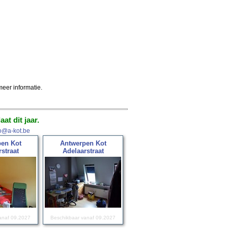
meer informatie.
at dit jaar.
fo@a-kot.be
en Kot
Antwerpen Kot
straat
Adelaarstraat
anaf 09.2027
Beschikbaar vanaf 09.2027