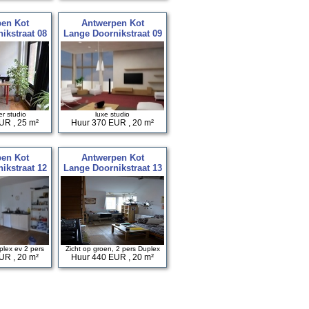
en Kot
Antwerpen Kot
ikstraat 08
Lange Doornikstraat 09
er studio
luxe studio
UR , 25 m²
Huur 370 EUR , 20 m²
en Kot
Antwerpen Kot
ikstraat 12
Lange Doornikstraat 13
plex ev 2 pers
Zicht op groen, 2 pers Duplex
UR , 20 m²
Huur 440 EUR , 20 m²