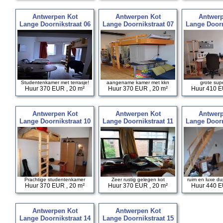
Antwerpen Kot
Antwerpen Kot
Antwerp
Lange Doornikstraat 06
Lange Doornikstraat 07
Lange Doorn
Studentenkamer met terrasje!
aangename kamer met kkn
grote sup
Huur 370 EUR , 20 m²
Huur 370 EUR , 20 m²
Huur 410 E
Antwerpen Kot
Antwerpen Kot
Antwerp
Lange Doornikstraat 10
Lange Doornikstraat 11
Lange Doorn
Prachtige studentenkamer
Zeer rustig gelegen kot
ruim en luxe du
Huur 370 EUR , 20 m²
Huur 370 EUR , 20 m²
Huur 440 E
Antwerpen Kot
Antwerpen Kot
Lange Doornikstraat 14
Lange Doornikstraat 15