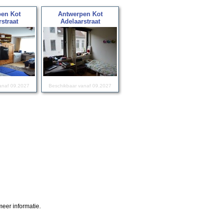
en Kot
Antwerpen Kot
straat
Adelaarstraat
anaf 09.2027
Beschikbaar vanaf 09.2027
meer informatie.