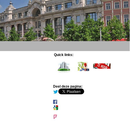
Quick links:
Deel deze pagina: