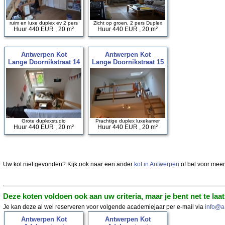
ruim en luxe duplex ev 2 pers
Zicht op groen, 2 pers Duplex
Huur 440 EUR , 20 m²
Huur 440 EUR , 20 m²
Antwerpen Kot
Antwerpen Kot
Lange Doornikstraat 14
Lange Doornikstraat 15
Grote duplexstudio
Prachtige duplex luxekamer
Huur 440 EUR , 20 m²
Huur 440 EUR , 20 m²
Uw kot niet gevonden? Kijk ook naar een ander
kot in Antwerpen
of bel voor meer
Deze koten voldoen ook aan uw criteria, maar je bent net te laat 
Je kan deze al wel reserveren voor volgende academiejaar per e-mail via
info@a
Antwerpen Kot
Antwerpen Kot