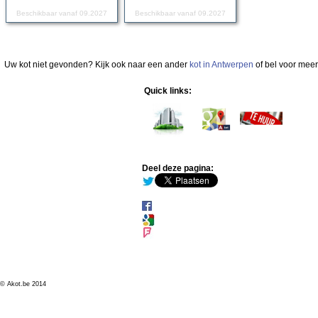
Beschikbaar vanaf 09.2027
Beschikbaar vanaf 09.2027
Uw kot niet gevonden? Kijk ook naar een ander
kot in Antwerpen
of bel voor meer
Quick links:
Deel deze pagina:
© Akot.be 2014