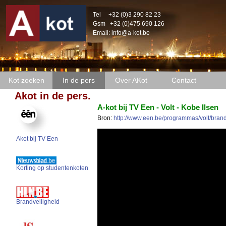
Tel
+32 (0)3 290 82 23
Gsm
+32 (0)475 690 126
Email:
info@a-kot.be
Kot zoeken
In de pers
Over AKot
Contact
Akot in de pers.
A-kot bij TV Een - Volt - Kobe Ilsen
Bron:
http://www.een.be/programmas/volt/brand
Akot bij TV Een
Korting op studentenkoten
Brandveiligheid