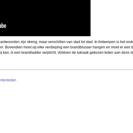
twoorden zijn streng, maar verschillen van stad tot stad. In Antwerpen is het ond
en. Bovendien moet op elke verdieping een brandblusser hangen en moet er een b
j kan, is een brandladder verplicht. Voldoen de lukraak gekozen koten aan deze s
entenkoten